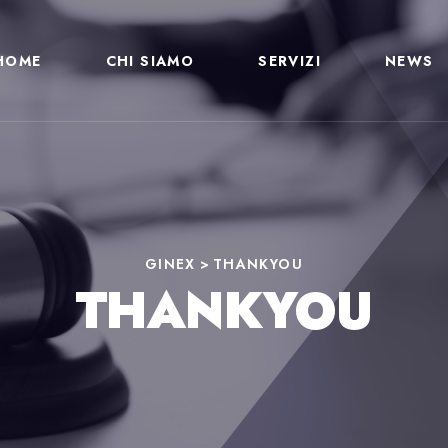
HOME
CHI SIAMO
SERVIZI
NEWS
GINEX
>
THANKYOU
THANKYOU