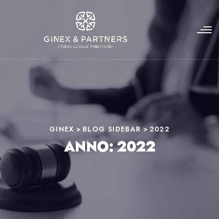
GINEX
>
BLOG SIDEBAR
>
2022
ANNO:
2022