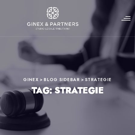
GINEX
>
BLOG SIDEBAR
>
STRATEGIE
TAG:
STRATEGIE