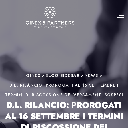
GINEX
>
BLOG SIDEBAR
>
NEWS
>
D.L. RILANCIO: PROROGATI AL 16 SETTEMBRE I
TERMINI DI RISCOSSIONE DEI VERSAMENTI SOSPESI
D.L. RILANCIO: PROROGATI
AL 16 SETTEMBRE I TERMINI
DI RISCOSSIONE DEI