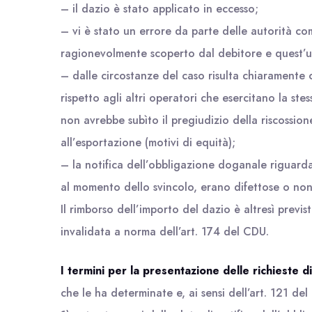
– il dazio è stato applicato in eccesso;
– vi è stato un errore da parte delle autorità co
ragionevolmente scoperto dal debitore e quest’u
– dalle circostanze del caso risulta chiaramente c
rispetto agli altri operatori che esercitano la stes
non avrebbe subìto il pregiudizio della riscossio
all’esportazione (motivi di equità);
– la notifica dell’obbligazione doganale riguarda
al momento dello svincolo, erano difettose o non 
Il rimborso dell’importo del dazio è altresì previ
invalidata a norma dell’art. 174 del CDU.
I termini per la presentazione delle richieste d
che le ha determinate e, ai sensi dell’art. 121 de