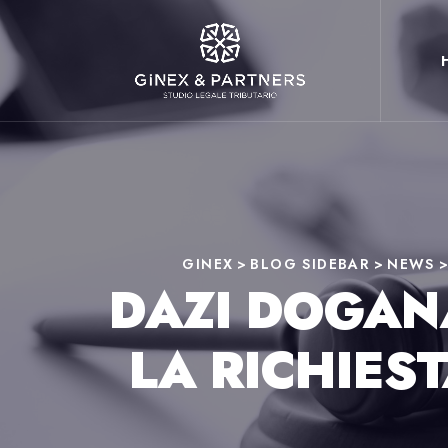
GINEX
>
BLOG SIDEBAR
>
NEWS
DAZI DOGANA
LA RICHIES