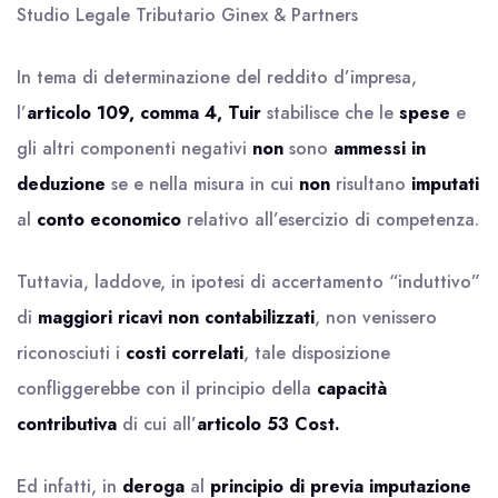
Studio Legale Tributario Ginex & Partners
In tema di determinazione del reddito d’impresa,
l’
articolo 109, comma 4, Tuir
stabilisce che le
spese
e
gli altri componenti negativi
non
sono
ammessi in
deduzione
se e nella misura in cui
non
risultano
imputati
al
conto economico
relativo all’esercizio di competenza.
Tuttavia, laddove, in ipotesi di accertamento “induttivo”
di
maggiori ricavi non contabilizzati
, non venissero
riconosciuti i
costi correlati
, tale disposizione
confliggerebbe con il principio della
capacità
contributiva
di cui all’
articolo 53 Cost.
Ed infatti, in
deroga
al
principio di previa imputazione