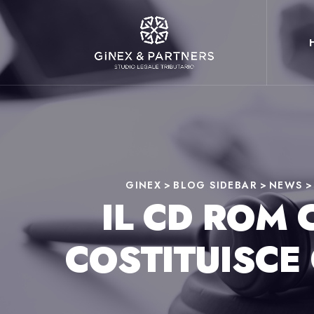
GINEX
>
BLOG SIDEBAR
>
NEWS
IL CD ROM 
COSTITUISCE