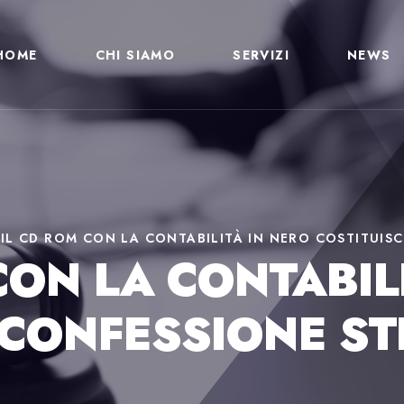
HOME
CHI SIAMO
SERVIZI
NEWS
>
IL CD ROM CON LA CONTABILITÀ IN NERO COSTITUIS
CON LA CONTABIL
 CONFESSIONE ST