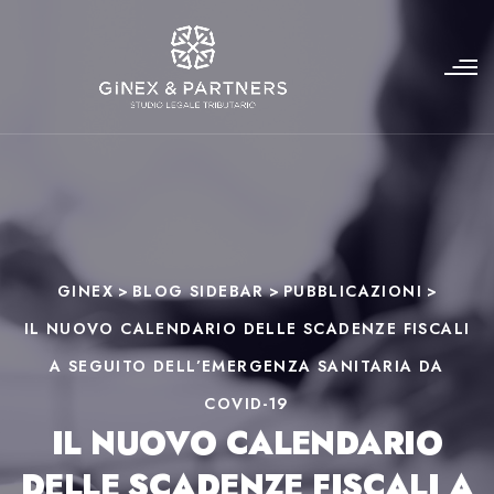
GINEX
>
BLOG SIDEBAR
>
PUBBLICAZIONI
>
IL NUOVO CALENDARIO DELLE SCADENZE FISCALI
A SEGUITO DELL’EMERGENZA SANITARIA DA
COVID-19
IL NUOVO CALENDARIO
DELLE SCADENZE FISCALI A