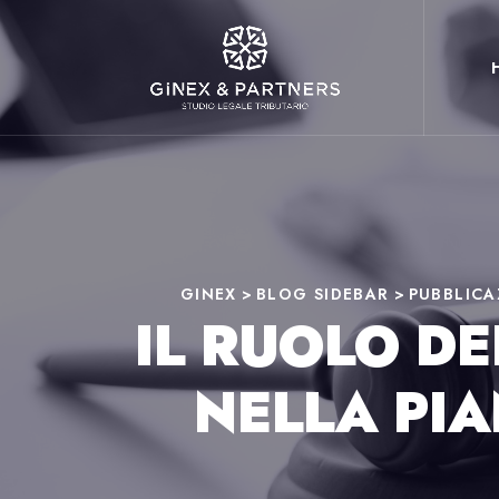
GINEX
>
BLOG SIDEBAR
>
PUBBLICA
IL RUOLO D
NELLA PIA