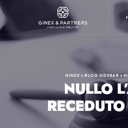
GINEX
>
BLOG SIDEBAR
>
N
NULLO L
RECEDUTO