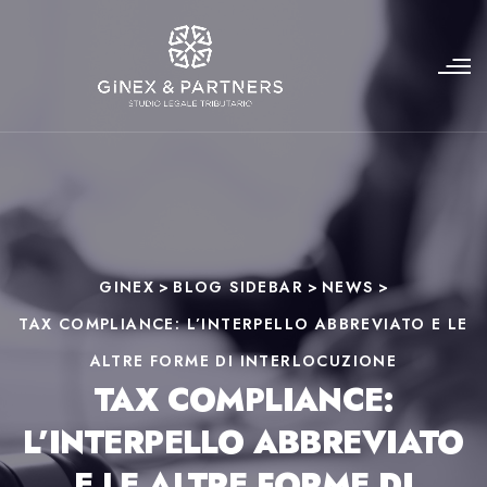
GINEX
>
BLOG SIDEBAR
>
NEWS
>
TAX COMPLIANCE: L’INTERPELLO ABBREVIATO E LE
ALTRE FORME DI INTERLOCUZIONE
TAX COMPLIANCE:
L’INTERPELLO ABBREVIATO
E LE ALTRE FORME DI