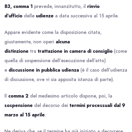
83, comma 1
prevede, innanzitutto, il
rinvio
d’ufficio
delle
udienze
a data successiva al 15 aprile.
Appare evidente come la disposizione citata,
giustamente, non operi
alcuna
distinzione
tra
trattazione in camera di consiglio
(come
quella di sospensione dell’esecuzione dell’atto)
e
discussione in pubblica udienza
(è il caso dell’udienza
di discussione, ove vi sia apposita istanza di parte).
Il
comma 2
del medesimo articolo dispone, poi, la
sospensione
del decorso dei
termini processuali dal 9
marzo al 15 aprile
.
Ne deriva che, se il termine ha già iniziato a decorrere