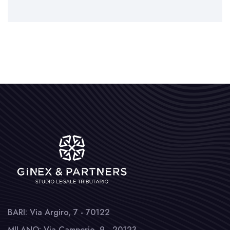
BARI: Via Argiro, 7 - 70122
MILANO: Via Camperio, 9 - 20123