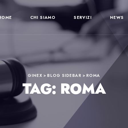
HOME
CHI SIAMO
SERVIZI
NEWS
GINEX
>
BLOG SIDEBAR
>
ROMA
TAG:
ROMA