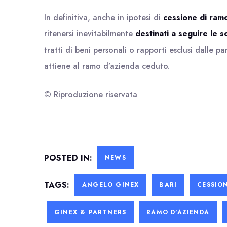
In definitiva, anche in ipotesi di
cessione di ram
ritenersi inevitabilmente
destinati a seguire le so
tratti di beni personali o rapporti esclusi dalle pa
attiene al ramo d’azienda ceduto.
© Riproduzione riservata
POSTED IN:
NEWS
TAGS:
ANGELO GINEX
BARI
CESSIO
GINEX & PARTNERS
RAMO D'AZIENDA