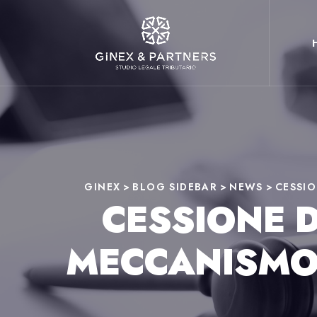
GINEX
>
BLOG SIDEBAR
>
NEWS
>
CESSIO
CESSIONE D
MECCANISMO 