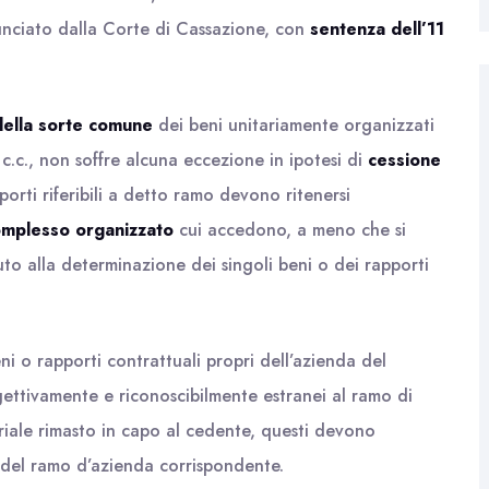
nunciato dalla Corte di Cassazione, con
sentenza dell’11
della sorte comune
dei beni unitariamente organizzati
8 c.c., non soffre alcuna eccezione in ipotesi di
cessione
orti riferibili a detto ramo devono ritenersi
complesso organizzato
cui accedono, a meno che si
uto alla determinazione dei singoli beni o dei rapporti
ni o rapporti contrattuali propri dell’azienda del
gettivamente e riconoscibilmente estranei al ramo di
oriale rimasto in capo al cedente, questi devono
 del ramo d’azienda corrispondente.