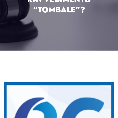
“TOMBALE”?