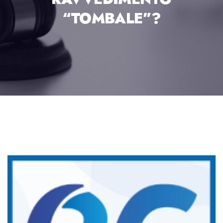
“TOMBALE”?