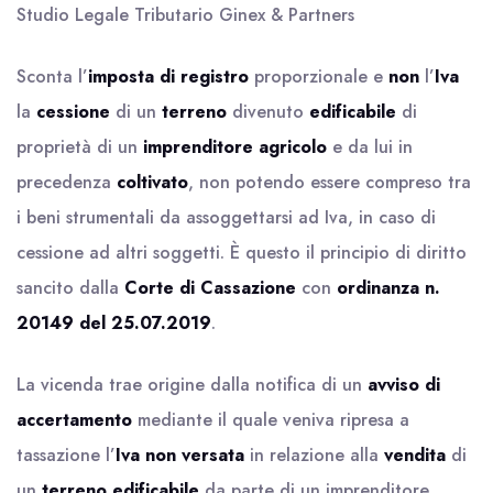
Studio Legale Tributario Ginex & Partners
Sconta l’
imposta di registro
proporzionale e
non
l’
Iva
la
cessione
di un
terreno
divenuto
edificabile
di
proprietà di un
imprenditore agricolo
e da lui in
precedenza
coltivato
, non potendo essere compreso tra
i beni strumentali da assoggettarsi ad Iva, in caso di
cessione ad altri soggetti. È questo il principio di diritto
sancito dalla
Corte di Cassazione
con
ordinanza n.
20149 del 25.07.2019
.
La vicenda trae origine dalla notifica di un
avviso di
accertamento
mediante il quale veniva ripresa a
tassazione l’
Iva
non versata
in relazione alla
vendita
di
un
terreno edificabile
da parte di un imprenditore