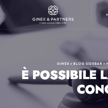
GINEX
>
BLOG SIDEBAR
>
È POSSIBILE 
CON