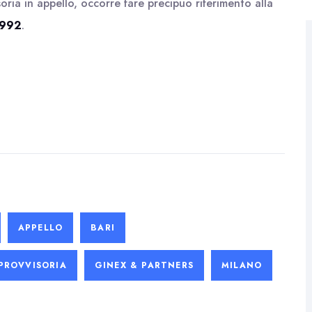
ria in appello, occorre fare precipuo riferimento alla
1992
.
APPELLO
BARI
PROVVISORIA
GINEX & PARTNERS
MILANO