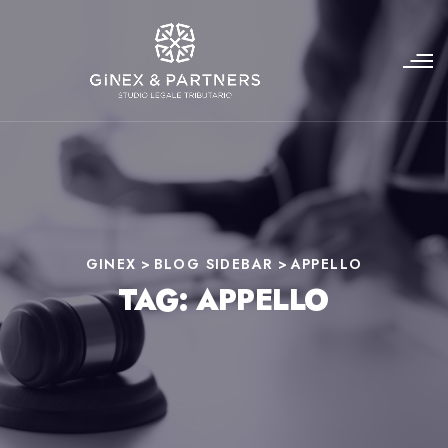
GINEX
>
BLOG SIDEBAR
>
APPELLO
TAG:
APPELLO