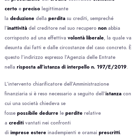
certo
e
preciso
legittimante
la
deduzione
della
perdita
su crediti, sempreché
l’
inattività
del creditore nel suo recupero
non
abbia
corrisposto ad una effettiva
volontà
liberale
, la quale va
desunta dai fatti e dalle circostanze del caso concreto. È
questo l’indirizzo espresso l’Agenzia delle Entrate
nella
risposta all’istanza di interpello n. 197/E/2019
.
L’intervento chiarificatore dell’Amministrazione
finanziaria si è reso necessario a seguito dell’
istanza
con
cui una società chiedeva se
fosse
possibile
dedurre
le
perdite
relative
a
crediti
vantati nei confronti
di
imprese
estere
inadempienti e oramai
prescritti
.