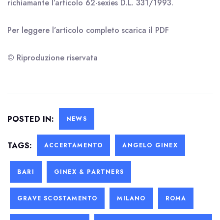
richiamante l’articolo 62-sexies D.L. 331/1993.
Per leggere l’articolo completo scarica il
PDF
© Riproduzione riservata
POSTED IN:
NEWS
TAGS:
ACCERTAMENTO
ANGELO GINEX
BARI
GINEX & PARTNERS
GRAVE SCOSTAMENTO
MILANO
ROMA