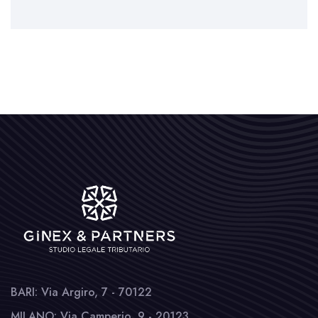
BARI: Via Argiro, 7 - 70122
MILANO: Via Camperio, 9 - 20123