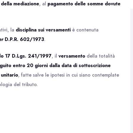
della mediazione
, al
pagamento delle somme dovute
tivi, la
disciplina sui versamenti
è contenuta
er
D.P.R. 602/1973
.
olo 17 D.Lgs. 241/1997
, il
versamento
della totalità
uito entro 20 giorni dalla data di sottoscrizione
unitario
, fatte salve le ipotesi in cui siano contemplate
logia del tributo.