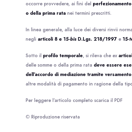
occorre provvedere, ai fini del
perfezionamento 
o della prima rata
nei termini prescritti.
In linea generale, alla luce dei diversi rinvii norma
negli
articoli 8
e
15-
bis
D.Lgs. 218/1997
e
15-
t
Sotto il
profilo temporale
, si rileva che
ex
artic
delle somme o della prima rata
deve essere eseg
dell’accordo di mediazione
tramite versamento 
altre modalità di pagamento in ragione della tipo
Per leggere l’articolo completo scarica il
PDF
© Riproduzione riservata