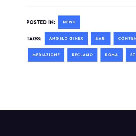
POSTED IN:
NEWS
TAGS:
ANGELO GINEX
BARI
CONTEN
MEDIAZIONE
RECLAMO
ROMA
ST