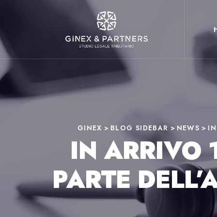
GINEX
>
BLOG SIDEBAR
>
NEWS
>
I
IN ARRIVO 
PARTE DELL’