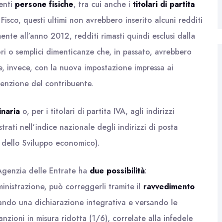
uenti
persone fisiche
, tra cui anche i
titolari di partita
 Fisco, questi ultimi non avrebbero inserito alcuni redditi
nte all’anno 2012, redditi rimasti quindi esclusi dalla
ori o semplici dimenticanze che, in passato, avrebbero
he, invece, con la nuova impostazione impressa ai
tenzione del contribuente.
inaria
o, per i titolari di partita IVA, agli indirizzi
trati nell’indice nazionale degli indirizzi di posta
ro dello Sviluppo economico).
’Agenzia delle Entrate ha
due possibilità
:
Amministrazione, può correggerli tramite il
ravvedimento
tando una dichiarazione integrativa e versando le
sanzioni in misura ridotta (1/6), correlate alla infedele