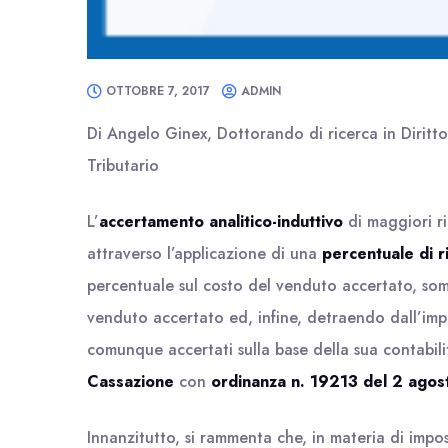
OTTOBRE 7, 2017
ADMIN
Di Angelo Ginex, Dottorando di ricerca in Diritt
Tributario
L’
accertamento analitico-induttivo
di maggiori r
attraverso l’applicazione di una
percentuale di 
percentuale sul costo del venduto accertato, so
venduto accertato ed, infine, detraendo dall’impor
comunque accertati sulla base della sua contabilit
Cassazione
con
ordinanza n. 19213 del 2 ago
Innanzitutto, si rammenta che, in materia di impost