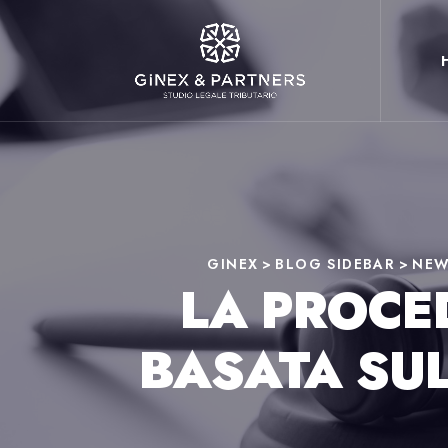
GINEX
>
BLOG SIDEBAR
>
NE
LA PROCE
BASATA SUL