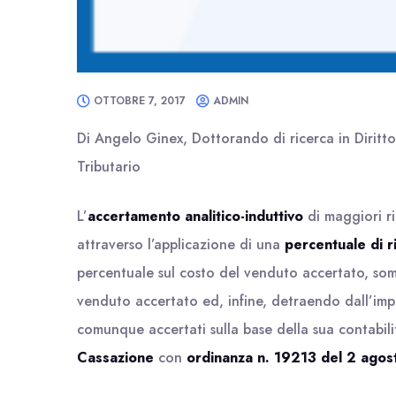
OTTOBRE 7, 2017
ADMIN
Di Angelo Ginex, Dottorando di ricerca in Diritt
Tributario
L’
accertamento analitico-induttivo
di maggiori r
attraverso l’applicazione di una
percentuale di 
percentuale sul costo del venduto accertato, so
venduto accertato ed, infine, detraendo dall’impor
comunque accertati sulla base della sua contabilit
Cassazione
con
ordinanza n. 19213 del 2 ago