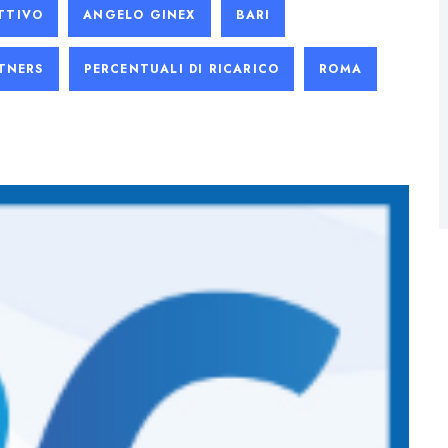
TTIVO
ANGELO GINEX
BARI
TNERS
PERCENTUALI DI RICARICO
ROMA