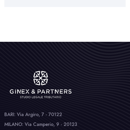
BARI: Via Argiro, 7 - 70122
MILANO: Via Camperio, 9 - 20123