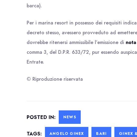
barca).
Per i marina resort in possesso dei requisiti indi
decreto stesso, avessero provveduto ad emettere 
dovrebbe ritenersi ammissibile l’emissione di
nota 
comma 3, del D.P.R. 633/72, pur essendo auspica
Entrate.
© Riproduzione riservata
POSTED IN:
NEWS
TAGS:
ANGELO GINEX
BARI
GINEX 