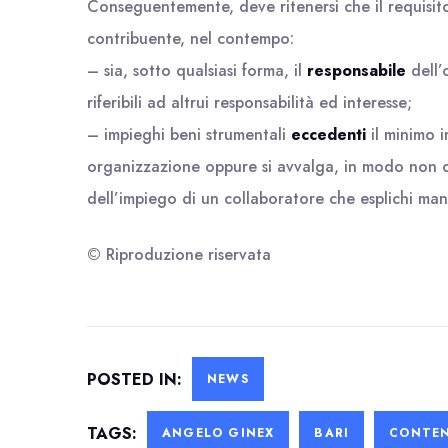
Conseguentemente, deve ritenersi che il requisit
contribuente, nel contempo:
– sia, sotto qualsiasi forma, il
responsabile
dell’
riferibili ad altrui responsabilità ed interesse;
– impieghi beni strumentali
eccedenti
il minimo i
organizzazione oppure si avvalga, in modo non o
dell’impiego di un collaboratore che esplichi man
© Riproduzione riservata
POSTED IN:
NEWS
TAGS:
ANGELO GINEX
BARI
CONTEN