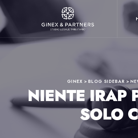
GINEX
>
BLOG SIDEBAR
>
NE
NIENTE IRAP 
SOLO 