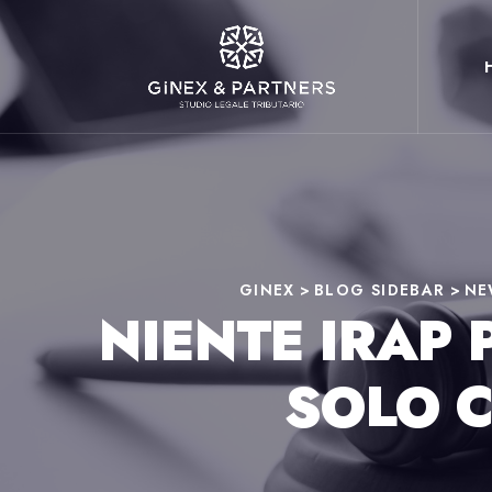
GINEX
>
BLOG SIDEBAR
>
NE
NIENTE IRAP 
SOLO 