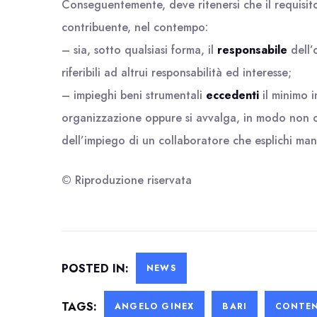
Conseguentemente, deve ritenersi che il requisit
contribuente, nel contempo:
– sia, sotto qualsiasi forma, il
responsabile
dell’
riferibili ad altrui responsabilità ed interesse;
– impieghi beni strumentali
eccedenti
il minimo i
organizzazione oppure si avvalga, in modo non o
dell’impiego di un collaboratore che esplichi man
© Riproduzione riservata
POSTED IN:
NEWS
TAGS:
ANGELO GINEX
BARI
CONTEN