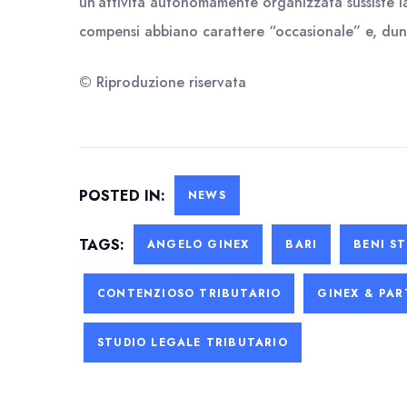
un’attività autonomamente organizzata sussiste la
compensi abbiano carattere “occasionale” e, dun
© Riproduzione riservata
POSTED IN:
NEWS
TAGS:
ANGELO GINEX
BARI
BENI S
CONTENZIOSO TRIBUTARIO
GINEX & PAR
STUDIO LEGALE TRIBUTARIO