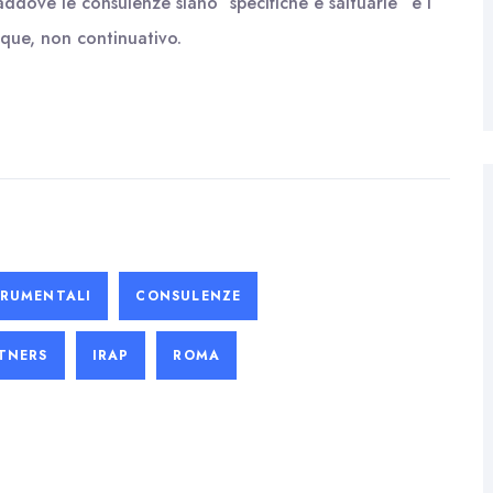
ddove le consulenze siano “specifiche e saltuarie” e i
que, non continuativo.
TRUMENTALI
CONSULENZE
TNERS
IRAP
ROMA