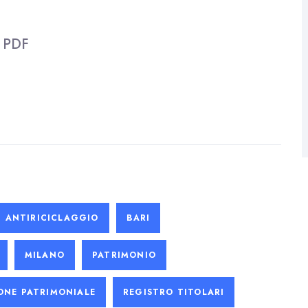
l
PDF
ANTIRICICLAGGIO
BARI
MILANO
PATRIMONIO
ONE PATRIMONIALE
REGISTRO TITOLARI