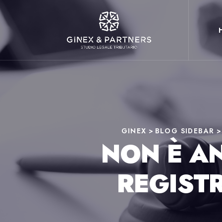
GINEX
>
BLOG SIDEBAR
NON È AN
REGISTR