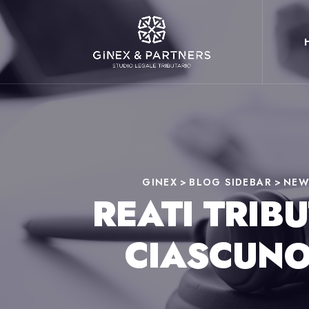
GINEX
>
BLOG SIDEBAR
>
NEW
REATI TRIBU
CIASCUNO