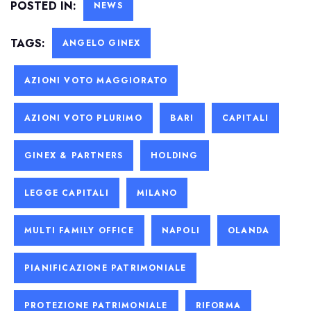
POSTED IN:
NEWS
TAGS:
ANGELO GINEX
AZIONI VOTO MAGGIORATO
AZIONI VOTO PLURIMO
BARI
CAPITALI
GINEX & PARTNERS
HOLDING
LEGGE CAPITALI
MILANO
MULTI FAMILY OFFICE
NAPOLI
OLANDA
PIANIFICAZIONE PATRIMONIALE
PROTEZIONE PATRIMONIALE
RIFORMA