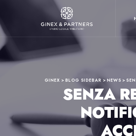
GINEX
>
BLOG SIDEBAR
>
NEWS
>
SEN
SENZA RE
NOTIFI
ACC