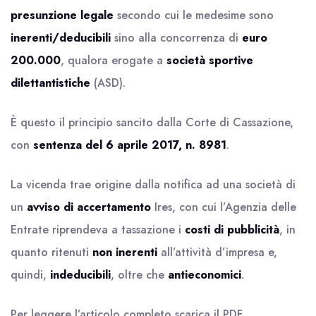
presunzione legale
secondo cui le medesime sono
inerenti/deducibili
sino alla concorrenza di
euro
200.000
, qualora erogate a
società sportive
dilettantistiche
(ASD).
È questo il principio sancito dalla Corte di Cassazione,
con
sentenza del 6 aprile 2017, n. 8981
.
La vicenda trae origine dalla notifica ad una società di
un
avviso di accertamento
Ires, con cui l’Agenzia delle
Entrate riprendeva a tassazione i
costi di pubblicità
, in
quanto ritenuti
non inerenti
all’attività d’impresa e,
quindi,
indeducibili
, oltre che
antieconomici
.
Per leggere l’articolo completo scarica il
PDF