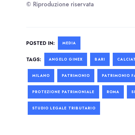
© Riproduzione riservata
POSTED IN:
MEDIA
TAGS:
ANGELO GINEX
BARI
CALCIA
MILANO
PATRIMONIO
PATRIMONIO F
PROTEZIONE PATRIMONIALE
ROMA
S
STUDIO LEGALE TRIBUTARIO