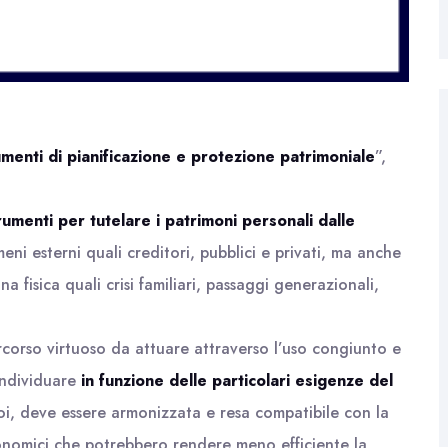
menti di pianificazione e protezione patrimoniale
”,
rumenti
per tutelare i patrimoni personali dalle
ni esterni quali creditori, pubblici e privati, ma anche
a fisica quali crisi familiari, passaggi generazionali,
rcorso virtuoso da attuare attraverso l’uso congiunto e
 individuare
in funzione delle particolari esigenze del
 poi, deve essere armonizzata e resa compatibile con la
economici che potrebbero rendere meno efficiente la